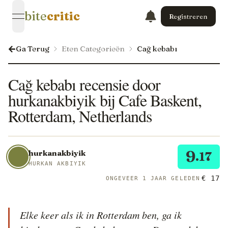
bite
critic
Registreren
open navigation menu
Ga Terug
Eten Categorieën
Cağ kebabı
Cağ kebabı recensie door
hurkanakbiyik bij Cafe Baskent,
Rotterdam, Netherlands
9
hurkanakbiyik
.17
HURKAN AKBIYIK
€ 17
ONGEVEER 1 JAAR GELEDEN
Elke keer als ik in Rotterdam ben, ga ik 