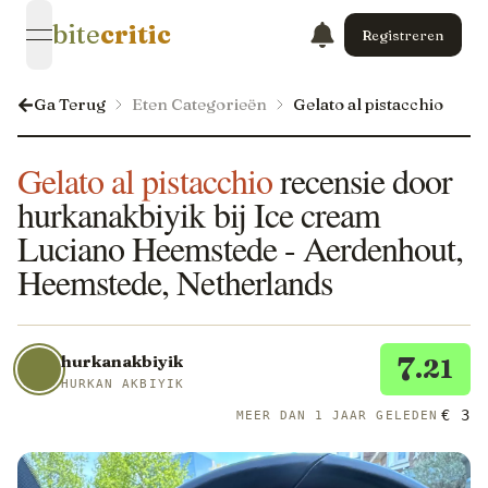
bite
critic
Registreren
open navigation menu
Ga Terug
Eten Categorieën
Gelato al pistacchio
Gelato al pistacchio
recensie door
hurkanakbiyik bij Ice cream
Luciano Heemstede - Aerdenhout,
Heemstede, Netherlands
7
hurkanakbiyik
.21
HURKAN AKBIYIK
€ 3
MEER DAN 1 JAAR GELEDEN