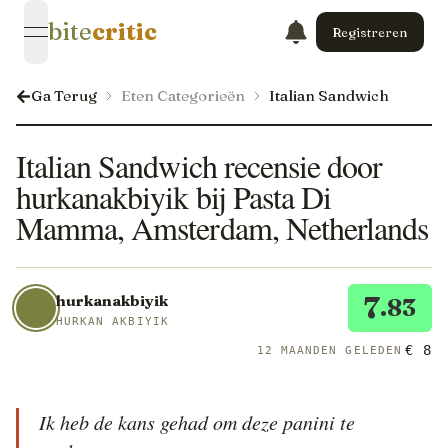
bite
critic
Registreren
open navigation menu
Ga Terug
Eten Categorieën
Italian Sandwich
Italian Sandwich recensie door
hurkanakbiyik bij Pasta Di
Mamma, Amsterdam, Netherlands
7
hurkanakbiyik
.83
HURKAN AKBIYIK
€ 8
12 MAANDEN GELEDEN
Ik heb de kans gehad om deze panini te 