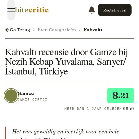
bite
critic
Registreren
open navigation menu
Ga Terug
Eten Categorieën
Kahvaltı
Kahvaltı recensie door Gamze bij
Nezih Kebap Yuvalama, Sarıyer/
İstanbul, Türkiye
8
Gamze
.21
GAMZE CIFTCI
₺850
MEER DAN 1 JAAR GELEDEN
Het was geweldig en heerlijk voor een hele 