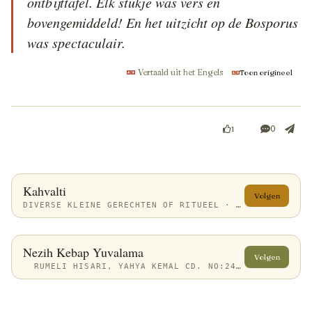
ontbijttafel. Elk stukje was vers en 
bovengemiddeld! En het uitzicht op de Bosporus 
was spectaculair.
Vertaald uit het Engels
Toon origineel
0
1
Kahvalti
Volgen
DIVERSE KLEINE GERECHTEN OF RITUEEL · 3 REVIEWS
Nezih Kebap Yuvalama
Volgen
RUMELI HISARI, YAHYA KEMAL CD. NO:24, 34470 SARIYER/İSTANBUL, TÜRKIYE