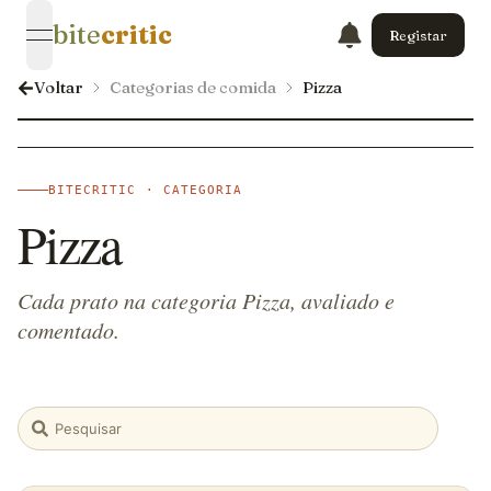
bite
critic
Registar
open navigation menu
Voltar
Categorias de comida
Pizza
BITECRITIC · CATEGORIA
Pizza
Cada prato na categoria Pizza, avaliado e
comentado.