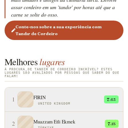
assar cordeiro em um 'tandır' por horas até que a
carne se solte do osso.
Conte-nos sobre a sua experiência com
Tandır de Cordeiro
Melhores
lugares
À PROCURA DE TANDIR DE CORDEIRO INCRÍVEL? ESTES
LUGARES SÃO AVALIADOS POR PESSOAS QUE SABEM DO QUE
FALAM!
FIRIN
1
7
.63
UNITED KINGDOM
Muazzam Etli Ekmek
2
7
.15
TÜRKIYE