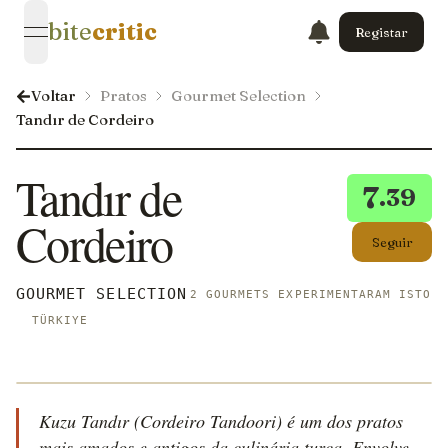
bite
critic
Registar
open navigation menu
Voltar
Pratos
Gourmet Selection
Tandır de Cordeiro
Tandır de
7
.39
Cordeiro
Seguir
GOURMET SELECTION
2 GOURMETS EXPERIMENTARAM ISTO
TÜRKIYE
Kuzu Tandır (Cordeiro Tandoori) é um dos pratos
mais amados e antigos da culinária turca. Envolve