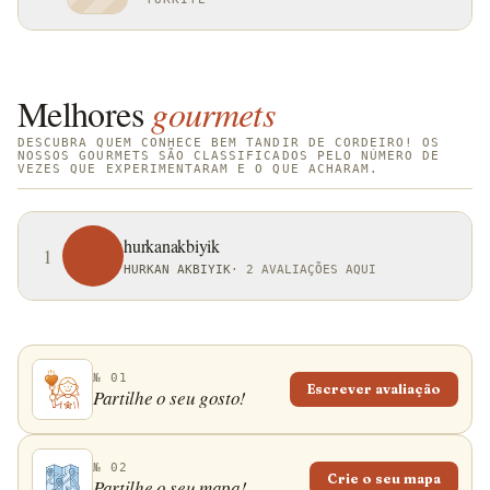
Melhores
gourmets
DESCUBRA QUEM CONHECE BEM TANDIR DE CORDEIRO! OS
NOSSOS GOURMETS SÃO CLASSIFICADOS PELO NÚMERO DE
VEZES QUE EXPERIMENTARAM E O QUE ACHARAM.
hurkanakbiyik
1
HURKAN AKBIYIK
·
2 AVALIAÇÕES AQUI
№ 01
Escrever avaliação
Partilhe o seu gosto!
№ 02
Crie o seu mapa
Partilhe o seu mapa!