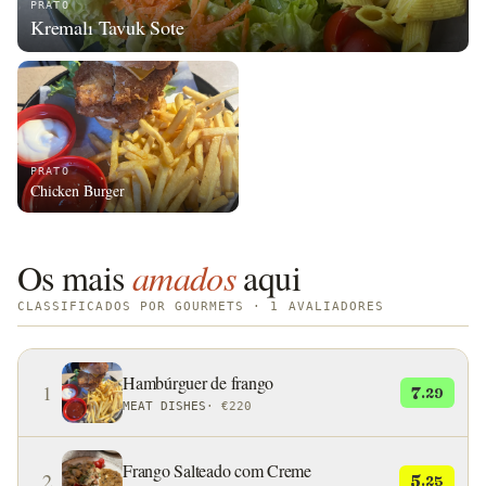
PRATO
Kremalı Tavuk Sote
PRATO
Chicken Burger
Os mais
amados
aqui
CLASSIFICADOS POR GOURMETS · 1 AVALIADORES
Hambúrguer de frango
1
7
.29
MEAT DISHES
·
€220
Frango Salteado com Creme
2
5
.25