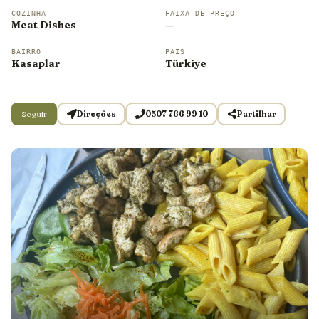
COZINHA
FAIXA DE PREÇO
Meat Dishes
—
BAIRRO
PAÍS
Kasaplar
Türkiye
Seguir
Direções
0507 766 99 10
Partilhar