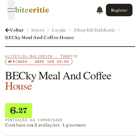
bite
critic
Registar
open navigation menu
Voltar
Início
Locais
Altıeylül/Balıkesir
BECky Meal And Coffee House
ALTIEYLÜL/BALIKESIR · TÜRKIYE
FECHADO · ABRE SÁB 09:00
BECky Meal And Coffee
House
6
.27
PONTUAÇÃO DA COMUNIDADE
Com base em 2 avaliações · 1 gourmets