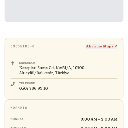
Abrir no Maps ↗
ENCONTRE-O
ENDEREÇO
Kasaplar, Soma Cd. No:51/A, 10100
Altıeylül/Balıkesir, Türkiye
TELEFONE
0507 766 99 10
HORÁRIO
9:00 AM – 2:00 AM
MONDAY