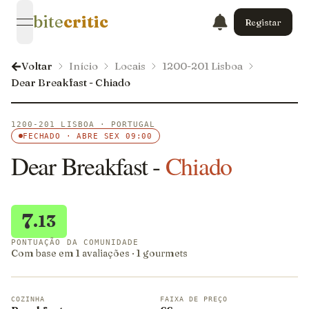
bite
critic
Registar
open navigation menu
Voltar
Início
Locais
1200-201 Lisboa
Dear Breakfast - Chiado
1200-201 LISBOA · PORTUGAL
FECHADO · ABRE SEX 09:00
Dear Breakfast -
Chiado
7
.13
PONTUAÇÃO DA COMUNIDADE
Com base em 1 avaliações · 1 gourmets
COZINHA
FAIXA DE PREÇO