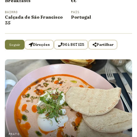
Breakfasts
€€
BAIRRO
PAÍS
Calçada de São Francisco
Portugal
35
Seguir
Direções
964 867 125
Partilhar
PRATO