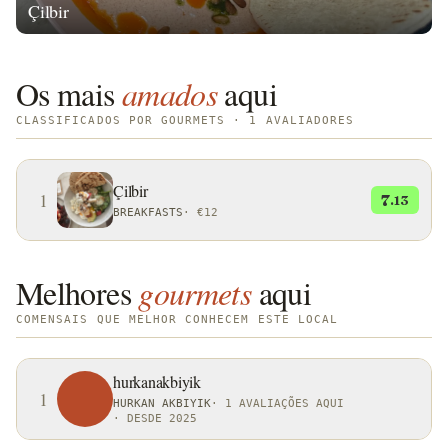
Çilbir
Os mais
amados
aqui
CLASSIFICADOS POR GOURMETS · 1 AVALIADORES
Çilbir
1
7
.13
BREAKFASTS
·
€12
Melhores
gourmets
aqui
COMENSAIS QUE MELHOR CONHECEM ESTE LOCAL
hurkanakbiyik
1
HURKAN AKBIYIK
·
1 AVALIAÇÕES AQUI
·
DESDE 2025