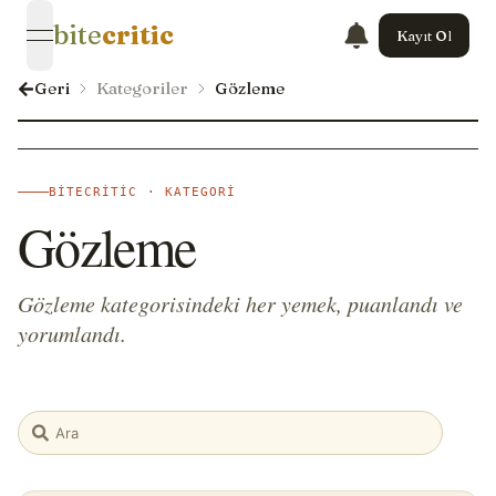
bite
critic
Kayıt Ol
open navigation menu
Geri
Kategoriler
Gözleme
BITECRITIC · KATEGORI
Gözleme
Gözleme kategorisindeki her yemek, puanlandı ve
yorumlandı.