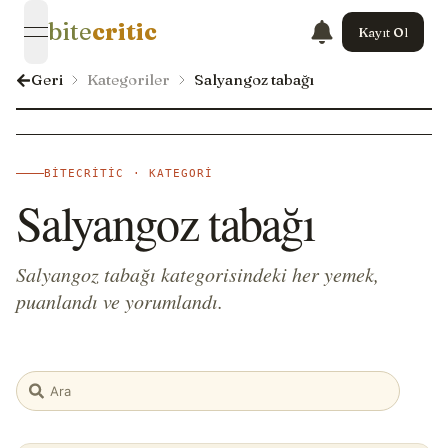
bite
critic
Kayıt Ol
open navigation menu
Geri
Kategoriler
Salyangoz tabağı
BITECRITIC · KATEGORI
Salyangoz tabağı
Salyangoz tabağı kategorisindeki her yemek,
puanlandı ve yorumlandı.