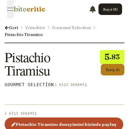
bite
critic
Kayıt Ol
open navigation menu
Geri
Yemekler
Gourmet Selection
Pistachio Tiramisu
Pistachio
5
.83
Tiramisu
Takip Et
GOURMET SELECTION
1 KIŞI DENEMIŞ
1 KIŞI DENEMIŞ
Pistachio Tiramisu deneyimini bizimle paylaş