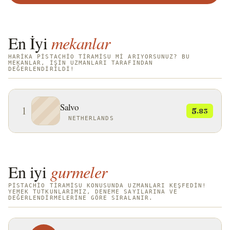
En İyi
mekanlar
HARIKA PISTACHIO TIRAMISU MI ARIYORSUNUZ? BU
MEKANLAR, IŞIN UZMANLARI TARAFINDAN
DEĞERLENDIRILDI!
Salvo
1
5
.83
NETHERLANDS
En iyi
gurmeler
PISTACHIO TIRAMISU KONUSUNDA UZMANLARI KEŞFEDIN!
YEMEK TUTKUNLARIMIZ, DENEME SAYILARINA VE
DEĞERLENDIRMELERINE GÖRE SIRALANIR.