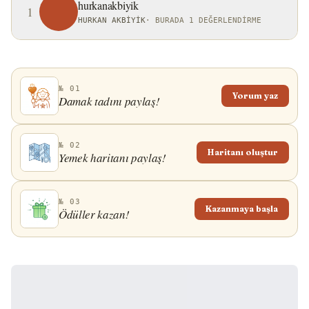
hurkanakbiyik
1
HURKAN AKBIYIK
·
BURADA 1 DEĞERLENDIRME
№ 01
Yorum yaz
Damak tadını paylaş!
№ 02
Haritanı oluştur
Yemek haritanı paylaş!
№ 03
Kazanmaya başla
Ödüller kazan!