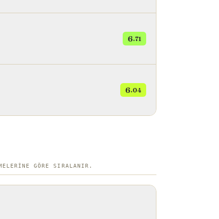
6
.71
6
.04
MELERINE GÖRE SIRALANIR.