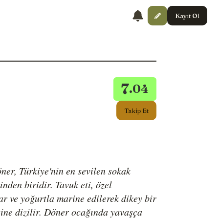
Kayıt Ol
7
.04
Takip Et
ner, Türkiye'nin en sevilen sokak
nden biridir. Tavuk eti, özel
ar ve yoğurtla marine edilerek dikey bir
şine dizilir. Döner ocağında yavaşça