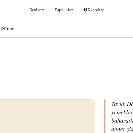
Keşfet
Topluluk
Destek
 Döner
Tavuk Dö
yemekleri
baharatl
döner şi