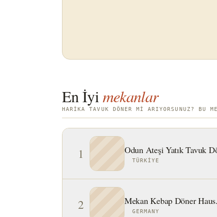
En İyi
mekanlar
HARIKA TAVUK DÖNER MI ARIYORSUNUZ? BU M
Odun Ateşi Yatık Tavuk D
1
TÜRKIYE
Mekan Kebap Döner Haus.
2
GERMANY