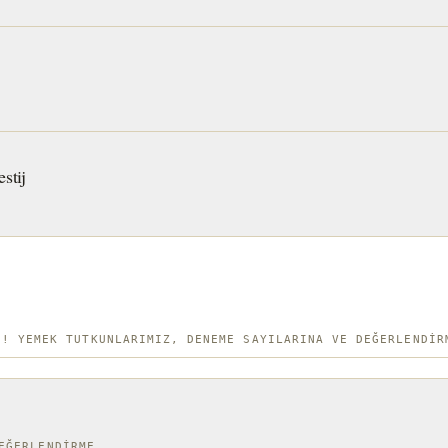
stij
N! YEMEK TUTKUNLARIMIZ, DENEME SAYILARINA VE DEĞERLENDIR
EĞERLENDIRME