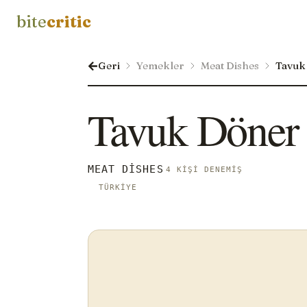
bite
critic
Geri
Yemekler
Meat Dishes
Tavuk
Tavuk Döner
MEAT DISHES
4 KIŞI DENEMIŞ
TÜRKIYE