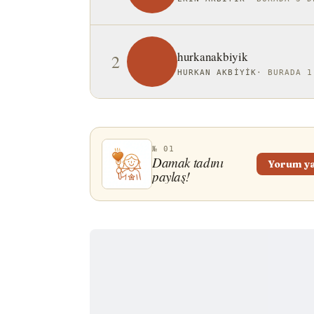
hurkanakbiyik
2
HURKAN AKBIYIK
·
BURADA 1
№ 01
Damak tadını
Yorum y
paylaş!