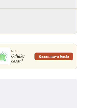
№ 03
Ödüller
Kazanmaya başla
kazan!