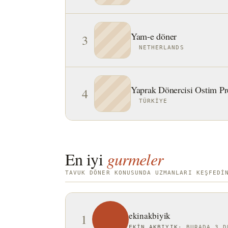
Yam-e döner
3
NETHERLANDS
Yaprak Dönercisi Ostim Pre
4
TÜRKIYE
En iyi
gurmeler
TAVUK DÖNER KONUSUNDA UZMANLARI KEŞFEDI
ekinakbiyik
1
EKIN AKBIYIK
·
BURADA 3 D