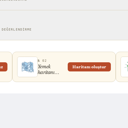
 DEĞERLENDIRME
№ 02
Yemek
az
Haritanı oluştur
haritanı
paylaş!