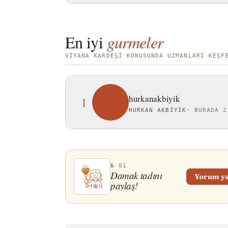
En iyi
gurmeler
VIYANA KARDEŞI KONUSUNDA UZMANLARI KEŞF
hurkanakbiyik
1
HURKAN AKBIYIK
·
BURADA 2
№ 01
Damak tadını
Yorum y
paylaş!