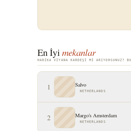
En İyi
mekanlar
HARIKA VIYANA KARDEŞI MI ARIYORSUNUZ? B
Salvo
1
NETHERLANDS
Margo's Amsterdam
2
NETHERLANDS