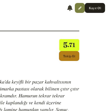
Kayıt Ol
5
.71
Takip Et
a'da keyifli bir pazar kahvaltısının
marka pastası olarak bilinen çıtır çıtır
r ikramdır. Hamurun tekrar tekrar
ile kaplandığı ve kendi üzerine
ğı lamine hamurdan yapılır. Sonuç,