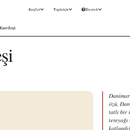
Keşfet
Topluluk
Destek
Kardeşi
şi
Danimark
özü, Dani
tatlı bi
tereyağı 
katlandı