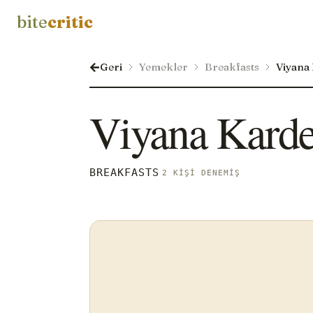
bite
critic
Geri
Yemekler
Breakfasts
Viyana 
Viyana Karde
BREAKFASTS
2 KIŞI DENEMIŞ