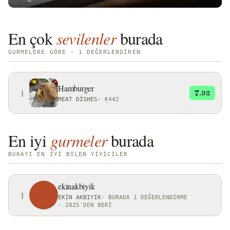
En çok
sevilenler
burada
GURMELERE GÖRE · 1 DEĞERLENDIREN
Hamburger
1
7
.92
MEAT DISHES
·
€442
En iyi
gurmeler
burada
BURAYI EN IYI BILEN YIYICILER
ekinakbiyik
1
EKIN AKBIYIK
·
BURADA 1 DEĞERLENDIRME
·
2025'DEN BERI