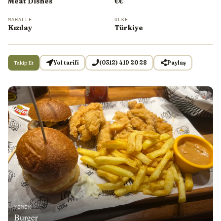
Meat Dishes
€€
MAHALLE
ÜLKE
Kızılay
Türkiye
Takip Et
Yol tarifi
(0312) 419 20 28
Paylaş
YEMEK
Burger