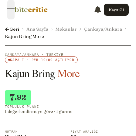
bite
critic
Kayıt Ol
open navigation menu
Geri
Ana Sayfa
Mekanlar
Çankaya/Ankara
Kajun Bring More
ÇANKAYA/ANKARA · TÜRKIYE
KAPALI · PER 10:00 AÇILIYOR
Kajun Bring
More
7
.92
TOPLULUK PUANI
1 değerlendirmeye göre · 1 gurme
MUTFAK
FIYAT ARALIĞI