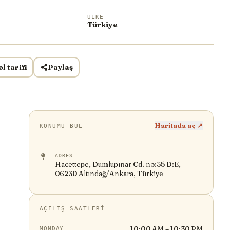
ÜLKE
Türkiye
ol tarifi
Paylaş
Haritada aç ↗
KONUMU BUL
ADRES
Hacettepe, Dumlupınar Cd. no:35 D:E,
06230 Altındağ/Ankara, Türkiye
AÇILIŞ SAATLERI
10:00 AM – 10:30 PM
MONDAY