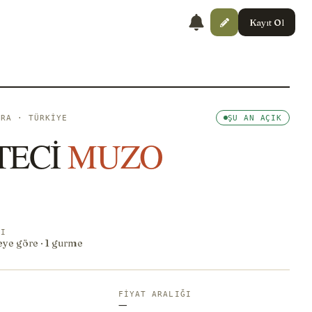
Kayıt Ol
ARA · TÜRKIYE
ŞU AN AÇIK
TECİ
MUZO
NI
eye göre · 1 gurme
FIYAT ARALIĞI
—