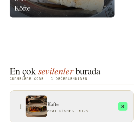
YEMEK
Köfte
En çok
sevilenler
burada
GURMELERE GÖRE · 1 DEĞERLENDIREN
Köfte
1
8
MEAT DISHES
·
€175