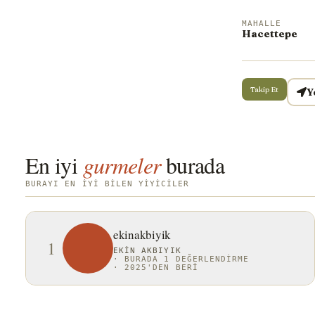
MAHALLE
Hacettepe
Takip Et
Y
En iyi
gurmeler
burada
BURAYI EN IYI BILEN YIYICILER
ekinakbiyik
1
EKIN AKBIYIK
·
BURADA 1 DEĞERLENDIRME
·
2025'DEN BERI