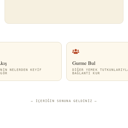
Akış
Gurme Bul
ININ NELERDEN KEYIF
DIĞER YEMEK TUTKUNLARIYL
 GÖR
BAĞLANTI KUR
—
İÇERIĞIN SONUNA GELDINIZ
—