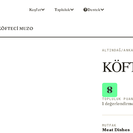
Keşfet
Topluluk
Destek
KÖFTECİ MUZO
ALTINDAĞ/ANK
KÖF
8
TOPLULUK PUA
1 değerlendirm
MUTFAK
Meat Dishes