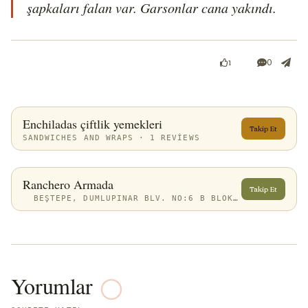
şapkaları falan var. Garsonlar cana yakındı.
0
1
Enchiladas çiftlik yemekleri
Takip Et
SANDWICHES AND WRAPS · 1 REVIEWS
Ranchero Armada
Takip Et
BEŞTEPE, DUMLUPINAR BLV. NO:6 B BLOK 2A, 06560 YENIMAHALLE/ANKARA, TÜRKIYE
Yorumlar