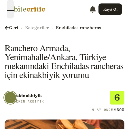
bite
critic
Kayıt Ol
open navigation menu
Geri
Kategoriler
Enchiladas rancheras
Ranchero Armada,
Yenimahalle/Ankara, Türkiye
mekanındaki Enchiladas rancheras
için ekinakbiyik yorumu
6
ekinakbiyik
EKIN AKBIYIK
₺600
9 AY ÖNCE