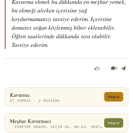
Kavurma ekmek bu dükkanda en meşhur yemek, 
bu ekmeği alırken içerisine yağ 
koydurmamanızı tavsiye ederim. İçerisine 
domates soğan közlenmiş biber eklenebilir. 
Öğlen saatlerinde dükkanda sıra olabilir. 
Tavsiye ederim.
0
2
Kavurma
Takip Et
ET YEMEĞI · 2 REVIEWS
Meşhur Kavurmacı
Takip Et
ZÜBEYDE HANIM, SEÇIM SK. NO:63, 06070 ALTINDAĞ/ANKARA, TÜRKIYE