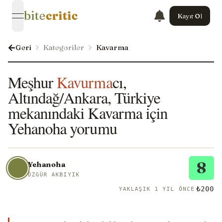
bite
critic
Kayıt Ol
open navigation menu
Geri
Kategoriler
Kavarma
Meşhur
Kavurma
cı,
Altındağ/Ankara, Türkiye
mekanındaki Kavarma için
Yehanoha yorumu
8
Yehanoha
ÖZGÜR AKBIYIK
₺200
YAKLAŞIK 1 YIL ÖNCE