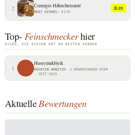
Cremiges Hähnchensauté
2
5
.25
MEAT DISHES
·
€170
Top-
Feinschmecker
hier
ESSER, DIE DIESEN ORT AM BESTEN KENNEN
Huseyinakbiyik
1
HÜSEYIN AKBIYIK
·
2 BEWERTUNGEN HIER
·
SEIT 2025
Aktuelle
Bewertungen