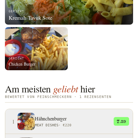
GERICHT
Kremalı Tavuk Sote
GERICHT
Chicken Burger
Am meisten
geliebt
hier
BEWERTET VON FEINSCHMECKERN · 1 REZENSENTEN
Hähnchenburger
1
7
.29
MEAT DISHES
·
€220