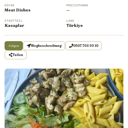
KÜCHE
PREISSPANNE
Meat Dishes
—
STADTTEIL
LAND
Kasaplar
Türkiye
Folgen
Wegbeschreibung
0507 766 99 10
Teilen