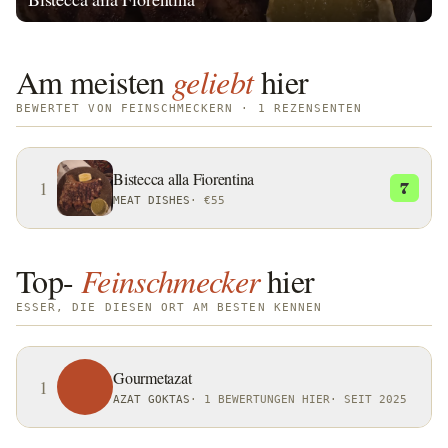
Am meisten
geliebt
hier
BEWERTET VON FEINSCHMECKERN · 1 REZENSENTEN
Bistecca alla Fiorentina
1
7
MEAT DISHES
·
€55
Top-
Feinschmecker
hier
ESSER, DIE DIESEN ORT AM BESTEN KENNEN
Gourmetazat
1
AZAT GOKTAS
·
1 BEWERTUNGEN HIER
·
SEIT 2025