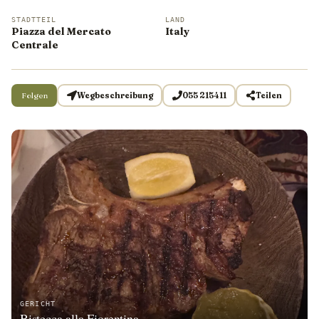
STADTTEIL
LAND
Piazza del Mercato
Italy
Centrale
Folgen
Wegbeschreibung
055 215411
Teilen
GERICHT
Bistecca alla Fiorentina