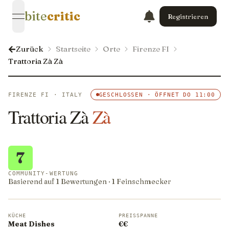
bite
critic
Registrieren
open navigation menu
Zurück
Startseite
Orte
Firenze FI
Trattoria Zà Zà
FIRENZE FI · ITALY
GESCHLOSSEN · ÖFFNET DO 11:00
Trattoria Zà
Zà
7
COMMUNITY-WERTUNG
Basierend auf 1 Bewertungen · 1 Feinschmecker
KÜCHE
PREISSPANNE
Meat Dishes
€€