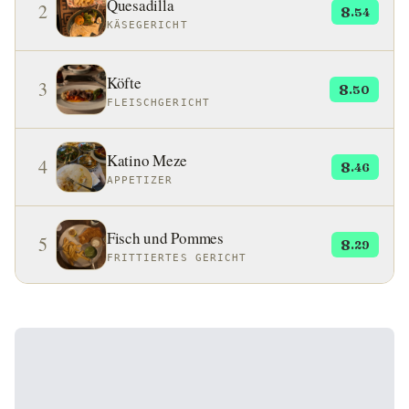
Quesadilla
2
8
.54
KÄSEGERICHT
Köfte
3
8
.50
FLEISCHGERICHT
Katino Meze
4
8
.46
APPETIZER
Fisch und Pommes
5
8
.29
FRITTIERTES GERICHT