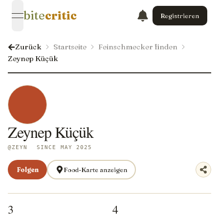
bite
critic
Registrieren
open navigation menu
Zurück
Startseite
Feinschmecker finden
Zeynep Küçük
Zeynep Küçük
@
ZEYN
SINCE MAY 2025
Folgen
Food-Karte anzeigen
3
4