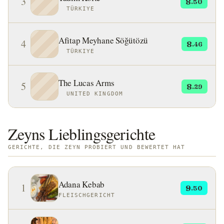
3
8
.50
TÜRKIYE
Afitap Meyhane Söğütözü
4
8
.46
TÜRKIYE
The Lucas Arms
5
8
.29
UNITED KINGDOM
Zeyns Lieblingsgerichte
GERICHTE, DIE ZEYN PROBIERT UND BEWERTET HAT
Adana Kebab
1
9
.50
FLEISCHGERICHT