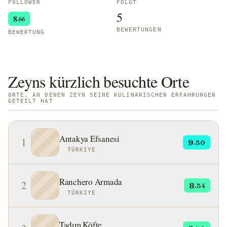
FOLLOWER
FOLGT
5
8
.66
BEWERTUNGEN
BEWERTUNG
Zeyns kürzlich besuchte Orte
ORTE, AN DENEN ZEYN SEINE KULINARISCHEN ERFAHRUNGEN
GETEILT HAT
Antakya Efsanesi
1
9
.50
TÜRKIYE
Ranchero Armada
2
8
.54
TÜRKIYE
Tadım Köfte