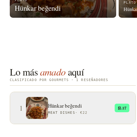
PLATO
PLATO
Hünkar beğendi
Hünkar
Lo más
amado
aquí
CLASIFICADO POR GOURMETS · 1 RESEÑADORES
Hünkar beğendi
1
8
.17
MEAT DISHES
·
€22