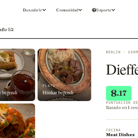
Descubrir
Comunidad
Soporte
aße 52
BERLIN · GER
Dieff
PLATO
8
.17
 beğendi
Hünkar beğendi
PUNTUACIÓN D
Basado en 1 res
COCINA
Meat Dishes