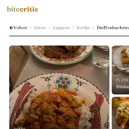
bite
critic
Volver
Inicio
Lugares
Berlin
Dieffenbachstr
PLATO
Hünkar