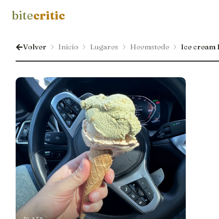
bite
critic
Volver
Inicio
Lugares
Heemstede
Ice cream