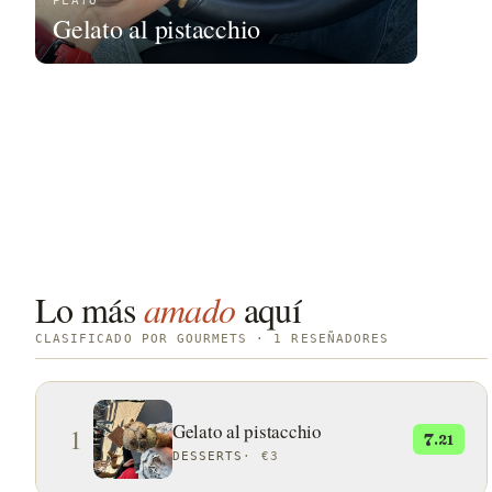
PLATO
Gelato al pistacchio
Lo más
amado
aquí
CLASIFICADO POR GOURMETS · 1 RESEÑADORES
Gelato al pistacchio
1
7
.21
DESSERTS
·
€3