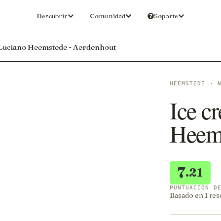
Descubrir
Comunidad
Soporte
 Luciano Heemstede - Aerdenhout
HEEMSTEDE · 
Ice c
Heems
7
.21
PUNTUACIÓN D
Basado en 1 res