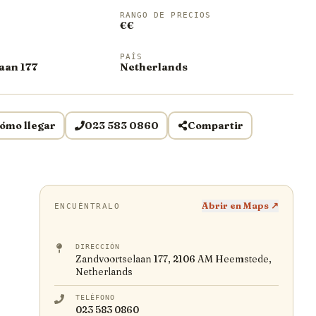
RANGO DE PRECIOS
€€
PAÍS
aan 177
Netherlands
ómo llegar
023 583 0860
Compartir
Abrir en Maps ↗
ENCUÉNTRALO
DIRECCIÓN
Zandvoortselaan 177, 2106 AM Heemstede,
Netherlands
TELÉFONO
023 583 0860