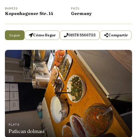
BARRIO
PAÍS
Kopenhagener Str. 14
Germany
Seguir
Cómo llegar
01578 5566722
Compartir
PLATO
Patlıcan dolmasi