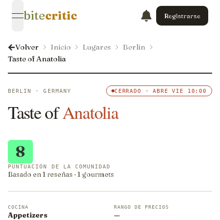
bite
critic
Registrarse
open navigation menu
Volver
Inicio
Lugares
Berlin
Taste of Anatolia
BERLIN · GERMANY
CERRADO · ABRE VIE 10:00
Taste of
Anatolia
8
PUNTUACIÓN DE LA COMUNIDAD
Basado en 1 reseñas · 1 gourmets
COCINA
RANGO DE PRECIOS
Appetizers
—