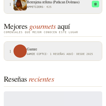
Berenjena rellena (Patlıcan Dolması)
1
8
APPETIZERS
·
€25
Mejores
gourmets
aquí
COMENSALES QUE MEJOR CONOCEN ESTE LUGAR
Gamze
1
GAMZE CIFTCI
·
1 RESEÑAS AQUÍ
·
DESDE 2025
Reseñas
recientes