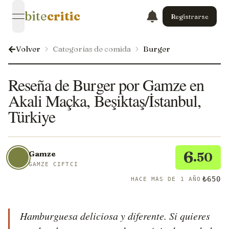
bite
critic
Registrarse
open navigation menu
Volver
Categorías de comida
Burger
Reseña de Burger por Gamze en
Akali Maçka, Beşiktaş/İstanbul,
Türkiye
6
Gamze
.50
GAMZE CIFTCI
₺650
HACE MÁS DE 1 AÑO
Hamburguesa deliciosa y diferente. Si quieres 