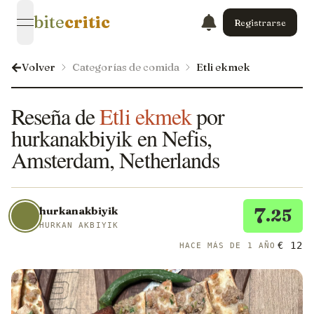
bite
critic
Registrarse
open navigation menu
Volver
Categorías de comida
Etli ekmek
Reseña de
Etli ekmek
por
hurkanakbiyik en Nefis,
Amsterdam, Netherlands
7
hurkanakbiyik
.25
HURKAN AKBIYIK
€ 12
HACE MÁS DE 1 AÑO