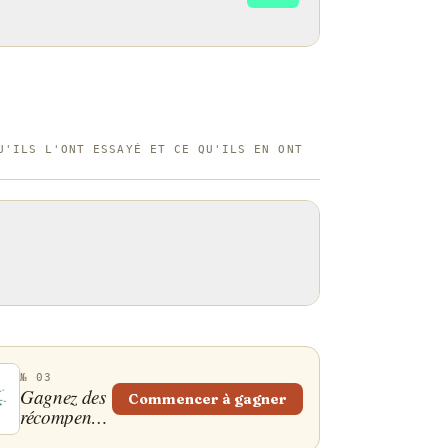
U'ILS L'ONT ESSAYÉ ET CE QU'ILS EN ONT
№ 03
Gagnez des
Commencer à gagner
récompenses
!