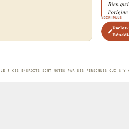
Bien qu'i
l'origine
VOIR PLUS
à dire qu
restaura
Parlez-
Bénédi
Delmonic
dans les
Mme LeGr
quelque 
publié la
BLE ? CES ENDROITS SONT NOTÉS PAR DES PERSONNES QUI S'Y 
Epicurea
l'invente
aujourd'
nombreus
Mornay, 
Cochon.