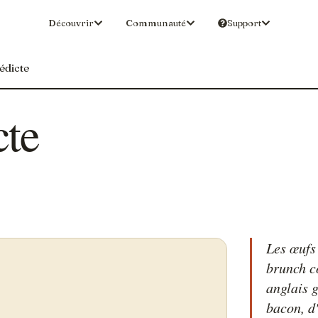
Découvrir
Communauté
Support
édicte
cte
Les œufs
brunch c
anglais 
bacon, d