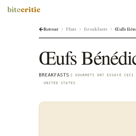
bite
critic
Retour
Plats
Breakfasts
Œufs Bén
Œufs Bénédi
BREAKFASTS
2 GOURMETS ONT ESSAYÉ CECI
UNITED STATES