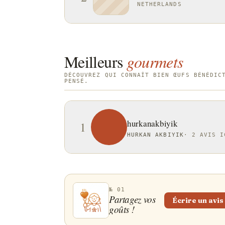
NETHERLANDS
Meilleurs
gourmets
DÉCOUVREZ QUI CONNAÎT BIEN ŒUFS BÉNÉDIC
PENSÉ.
hurkanakbiyik
1
HURKAN AKBIYIK
·
2 AVIS I
№ 01
Partagez vos
Écrire un avis
goûts !