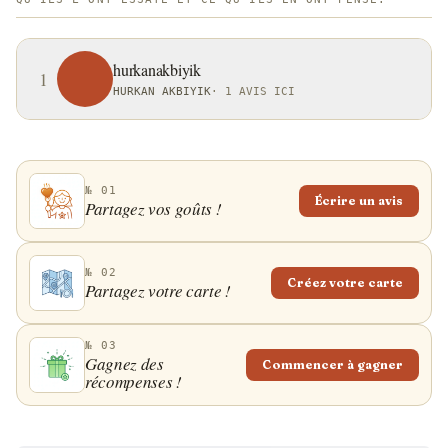
hurkanakbiyik
1
HURKAN AKBIYIK
·
1 AVIS ICI
№ 01
Écrire un avis
Partagez vos goûts !
№ 02
Créez votre carte
Partagez votre carte !
№ 03
Gagnez des
Commencer à gagner
récompenses !