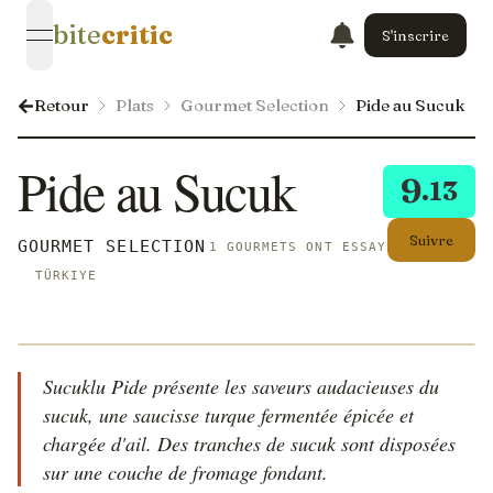
bite
critic
S'inscrire
open navigation menu
Retour
Plats
Gourmet Selection
Pide au Sucuk
Pide au Sucuk
9
.13
Suivre
GOURMET SELECTION
1 GOURMETS ONT ESSAYÉ CECI
TÜRKIYE
Sucuklu Pide présente les saveurs audacieuses du
sucuk, une saucisse turque fermentée épicée et
chargée d'ail. Des tranches de sucuk sont disposées
sur une couche de fromage fondant.