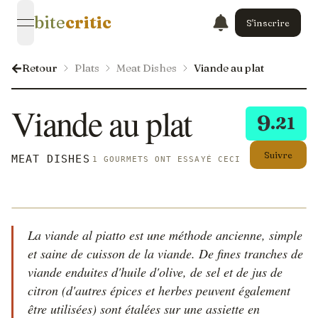
bite
critic
S'inscrire
open navigation menu
Retour
Plats
Meat Dishes
Viande au plat
Viande au plat
9
.21
Suivre
MEAT DISHES
1 GOURMETS ONT ESSAYÉ CECI
La viande al piatto est une méthode ancienne, simple
et saine de cuisson de la viande. De fines tranches de
viande enduites d'huile d'olive, de sel et de jus de
citron (d'autres épices et herbes peuvent également
être utilisées) sont étalées sur une assiette en