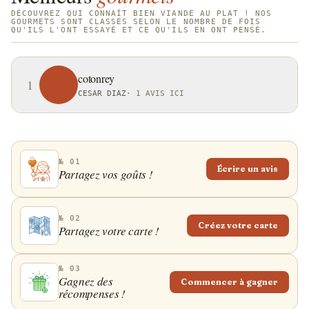
DÉCOUVREZ QUI CONNAÎT BIEN VIANDE AU PLAT ! NOS
GOURMETS SONT CLASSÉS SELON LE NOMBRE DE FOIS
QU'ILS L'ONT ESSAYÉ ET CE QU'ILS EN ONT PENSÉ.
cotonrey
1
CESAR DIAZ
·
1 AVIS ICI
№ 01
Écrire un avis
Partagez vos goûts !
№ 02
Créez votre carte
Partagez votre carte !
№ 03
Gagnez des
Commencer à gagner
récompenses !