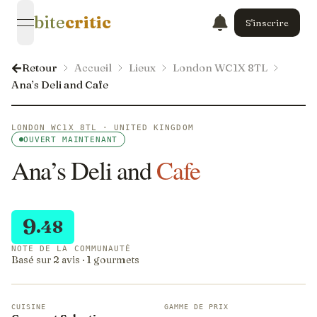
bite
critic
S'inscrire
open navigation menu
Retour
Accueil
Lieux
London WC1X 8TL
Ana’s Deli and Cafe
LONDON WC1X 8TL · UNITED KINGDOM
OUVERT MAINTENANT
Ana’s Deli and
Cafe
9
.48
NOTE DE LA COMMUNAUTÉ
Basé sur 2 avis · 1 gourmets
CUISINE
GAMME DE PRIX