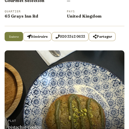
Gourmet Selection
—
QUARTIER
PAYS
63 Grays Inn Rd
United Kingdom
Suivre
Itinéraire
020 3342 0633
Partager
PLAT
pistachio cookie