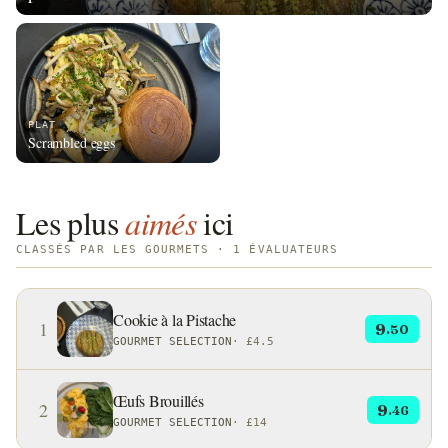
PLAT
Scrambled eggs
Les plus
aimés
ici
CLASSÉS PAR LES GOURMETS · 1 ÉVALUATEURS
Cookie à la Pistache
1
9
.50
GOURMET SELECTION
·
£4.5
Œufs Brouillés
2
9
.46
GOURMET SELECTION
·
£14