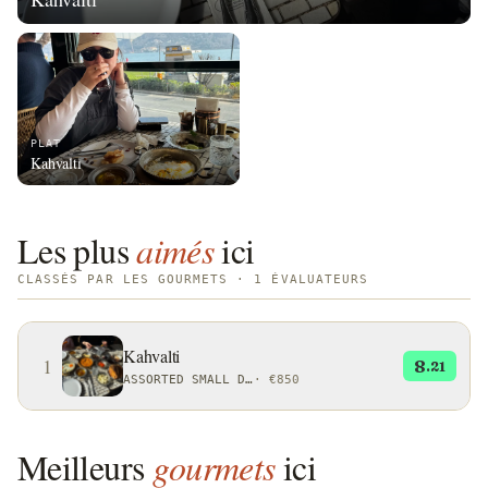
PLAT
Kahvaltı
Les plus
aimés
ici
CLASSÉS PAR LES GOURMETS · 1 ÉVALUATEURS
Kahvalti
1
8
.21
ASSORTED SMALL DISHES OR RITUALS
·
€850
Meilleurs
gourmets
ici