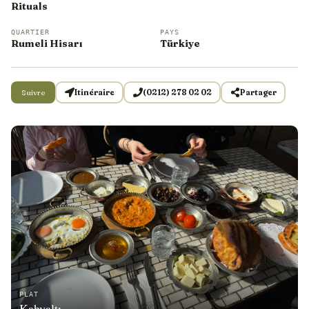
Rituals
QUARTIER
PAYS
Rumeli Hisarı
Türkiye
Suivre
Itinéraire
(0212) 278 02 02
Partager
PLAT
Kahvaltı