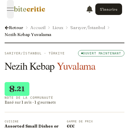
bite
critic
S'inscrire
open navigation menu
Retour
Accueil
Lieux
Sarıyer/İstanbul
Nezih Kebap Yuvalama
SARIYER/İSTANBUL · TÜRKIYE
OUVERT MAINTENANT
Nezih Kebap
Yuvalama
8
.21
NOTE DE LA COMMUNAUTÉ
Basé sur 1 avis · 1 gourmets
CUISINE
GAMME DE PRIX
Assorted Small Dishes or
€€€