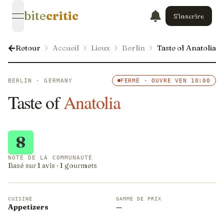
bite
critic
S'inscrire
open navigation menu
Retour
Accueil
Lieux
Berlin
Taste of Anatolia
BERLIN · GERMANY
FERMÉ · OUVRE VEN 10:00
Taste of
Anatolia
8
NOTE DE LA COMMUNAUTÉ
Basé sur 1 avis · 1 gourmets
CUISINE
GAMME DE PRIX
Appetizers
—