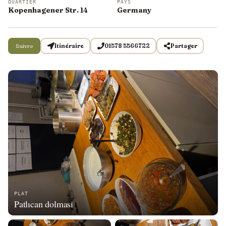
QUARTIER
PAYS
Kopenhagener Str. 14
Germany
Suivre
Itinéraire
01578 5566722
Partager
PLAT
Patlıcan dolmasi