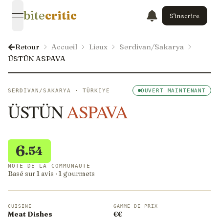
bite
critic
S'inscrire
open navigation menu
Retour
Accueil
Lieux
Serdivan/Sakarya
ÜSTÜN ASPAVA
SERDIVAN/SAKARYA · TÜRKIYE
OUVERT MAINTENANT
ÜSTÜN
ASPAVA
6
.54
NOTE DE LA COMMUNAUTÉ
Basé sur 1 avis · 1 gourmets
CUISINE
GAMME DE PRIX
Meat Dishes
€€