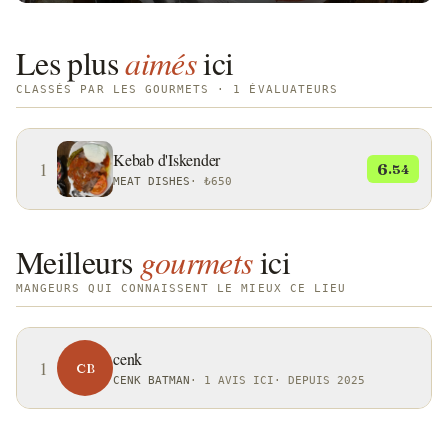
Les plus
aimés
ici
CLASSÉS PAR LES GOURMETS · 1 ÉVALUATEURS
Kebab d'Iskender
1
6
.54
MEAT DISHES
·
₺650
Meilleurs
gourmets
ici
MANGEURS QUI CONNAISSENT LE MIEUX CE LIEU
cenk
1
CB
CENK BATMAN
·
1 AVIS ICI
·
DEPUIS 2025