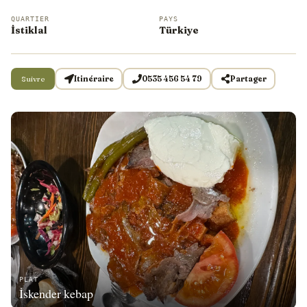
QUARTIER
PAYS
İstiklal
Türkiye
Suivre
Itinéraire
0535 456 54 79
Partager
PLAT
İskender kebap