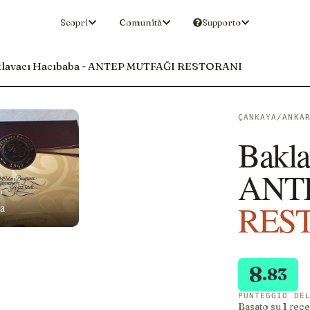
Scopri
Comunità
Supporto
lavacı Hacıbaba - ANTEP MUTFAĞI RESTORANI
ÇANKAYA/ANKA
Bakla
ANT
O
RES
a
8
.83
PUNTEGGIO DE
Basato su 1 rece