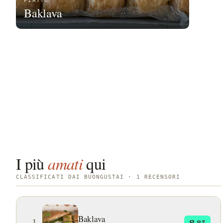
PIATTO
Baklava
I più
amati
qui
CLASSIFICATI DAI BUONGUSTAI · 1 RECENSORI
Baklava
1
8
.83