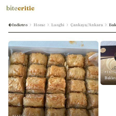
bite
critic
Indietro
Home
Luoghi
Çankaya/Ankara
Bak
PIATT
Baklav