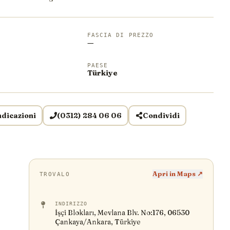
FASCIA DI PREZZO
—
PAESE
Türkiye
ndicazioni
(0312) 284 06 06
Condividi
Apri in Maps ↗
TROVALO
INDIRIZZO
İşçi Blokları, Mevlana Blv. No:176, 06530
Çankaya/Ankara, Türkiye