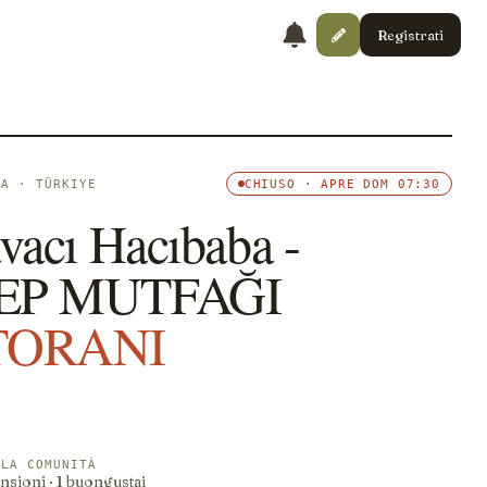
Registrati
RA · TÜRKIYE
CHIUSO · APRE DOM 07:30
vacı Hacıbaba -
EP MUTFAĞI
TORANI
LLA COMUNITÀ
nsioni · 1 buongustai