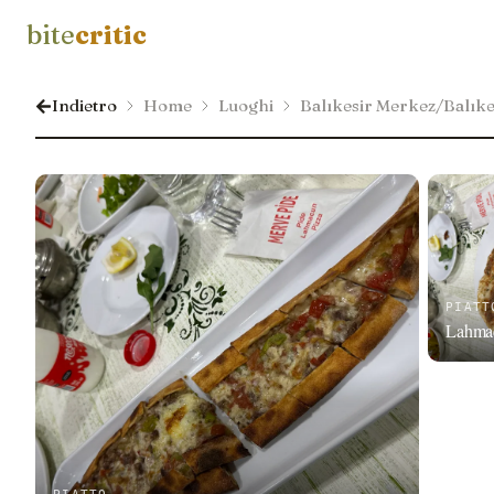
bite
critic
Indietro
Home
Luoghi
Balıkesir Merkez/Balıke
PIATT
Lahma