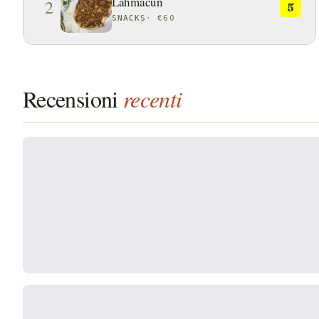
Lahmacun
2
5
SNACKS
·
€60
Recensioni
recenti