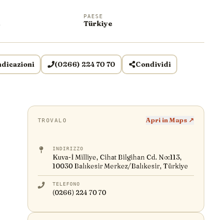
PAESE
e
Türkiye
ndicazioni
(0266) 224 70 70
Condividi
Apri in Maps ↗
TROVALO
INDIRIZZO
Kuva-İ Milliye, Cihat Bilgihan Cd. No:113,
10030 Balıkesir Merkez/Balıkesir, Türkiye
TELEFONO
(0266) 224 70 70