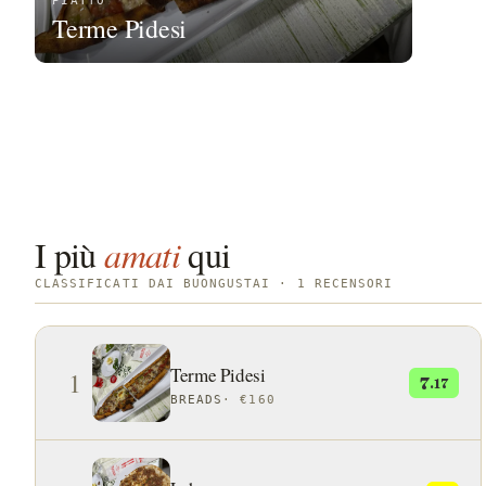
PIATTO
Terme Pidesi
I più
amati
qui
CLASSIFICATI DAI BUONGUSTAI · 1 RECENSORI
Terme Pidesi
1
7
.17
BREADS
·
€160