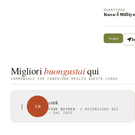
QUARTIERE
Kuva-İ Milliy
Segui
I
Migliori
buongustai
qui
COMMENSALI CHE CONOSCONO MEGLIO QUESTO LUOGO
cenk
1
CB
CENK BATMAN
·
2 RECENSIONI QUI
·
DAL 2025