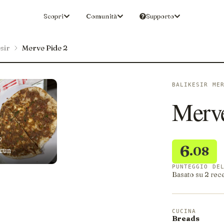
Scopri
Comunità
Supporto
sir
Merve Pide 2
BALIKESIR ME
Merve
O
6
.08
cun
PUNTEGGIO DE
Basato su 2 rec
CUCINA
Breads