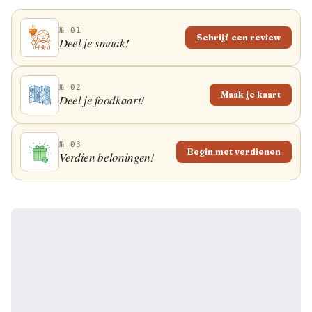
№ 01
Schrijf een review
Deel je smaak!
№ 02
Maak je kaart
Deel je foodkaart!
№ 03
Begin met verdienen
Verdien beloningen!