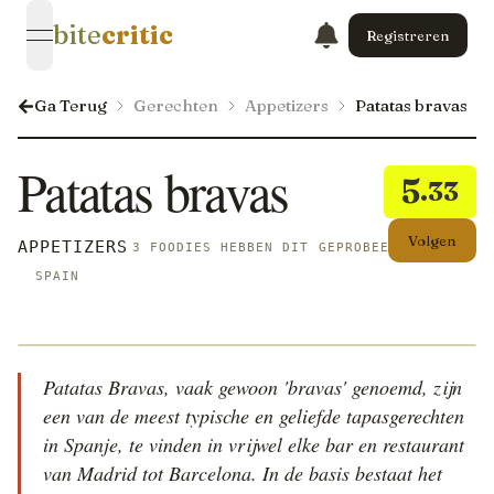
bite
critic
Registreren
open navigation menu
Ga Terug
Gerechten
Appetizers
Patatas bravas
Patatas bravas
5
.33
Volgen
APPETIZERS
3 FOODIES HEBBEN DIT GEPROBEERD
SPAIN
Patatas Bravas, vaak gewoon 'bravas' genoemd, zijn
een van de meest typische en geliefde tapasgerechten
in Spanje, te vinden in vrijwel elke bar en restaurant
van Madrid tot Barcelona. In de basis bestaat het