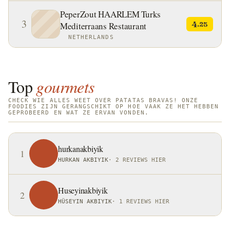
gemengd met allioli (knoflookmayonaise). Patatas
Bravas zijn het ultieme sociale voedsel, bedoeld om
PeperZout HAARLEM Turks
3
4
Mediterraans Restaurant
.25
te delen met vrienden naast een biertje of een glas
NETHERLANDS
vermout. Ze zijn goedkoop, troostend en diep
geworteld in de Spaanse sociale cultuur.
Top
gourmets
CHECK WIE ALLES WEET OVER PATATAS BRAVAS! ONZE
FOODIES ZIJN GERANGSCHIKT OP HOE VAAK ZE HET HEBBEN
GEPROBEERD EN WAT ZE ERVAN VONDEN.
hurkanakbiyik
1
HURKAN AKBIYIK
·
2 REVIEWS HIER
Huseyinakbiyik
2
HÜSEYIN AKBIYIK
·
1 REVIEWS HIER