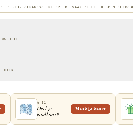
Historis
ODIES ZIJN GERANGSCHIKT OP HOE VAAK ZE HET HEBBEN GEPROB
poke met
Japanse 
Hawaï in
sesamolie in het
EWS HIER
poke gew
eiwitrijk
traditio
Oahu of 
S HIER
poke is e
gedurfde
№ 02
Deel je
w
Maak je kaart
foodkaart!