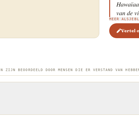
Hawaïaan
van de vi
MEER ALSJEB
vis – mee
(tako) – 
Vertel 
gemengd 
en limu (zeewier). M
bevatten
ingredië
EN ZIJN BEOORDEELD DOOR MENSEN DIE ER VERSTAND VAN HEBBE
gebracht
wordt va
een bedje
saladegr
komkomme
furikake-
gerecht 
van de H