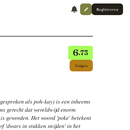
Registreren
6
.73
Volgen
tgesproken als poh-kay) is een inheems
s gerecht dat wereldwijd enorm
 is geworden. Het woord 'poke' betekent
 of 'dwars in stukken snijden' in het