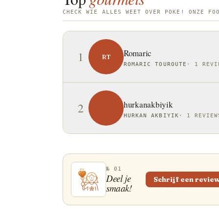
CHECK WIE ALLES WEET OVER POKE! ONZE FO
Romaric
1
RT
ROMARIC TOUROUTE
·
1 REVI
hurkanakbiyik
2
HURKAN AKBIYIK
·
1 REVIEW
№ 01
Deel je
Schrijf een revie
smaak!