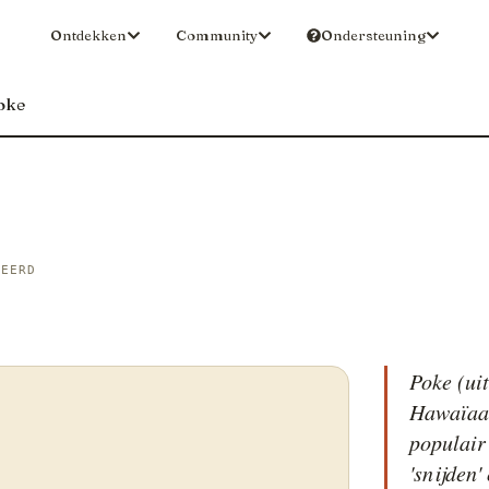
Ontdekken
Community
Ondersteuning
oke
BEERD
Poke (ui
Hawaïaan
populair
'snijden'