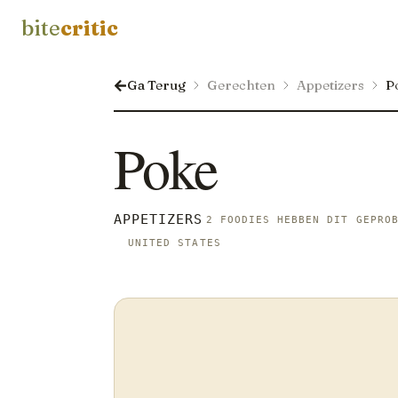
bite
critic
Ga Terug
Gerechten
Appetizers
P
Poke
APPETIZERS
2 FOODIES HEBBEN DIT GEPRO
UNITED STATES