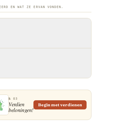
ch gezien bereidden oude Hawaïanen
EERD EN WAT ZE ERVAN VONDEN.
 vers gevangen vis. De invloed van
en andere Aziatische immigranten naar
troduceerde later sojasaus en
 recept. Voedingskundig wordt
aardeerd omdat het vers, licht en
 is. Of je er nu in zijn puurste
nele vorm van geniet op een strand in
als een volle kom in een drukke stad,
en feest van verse zeevruchten en
, pure smaken.
№ 03
Verdien
Begin met verdienen
beloningen!