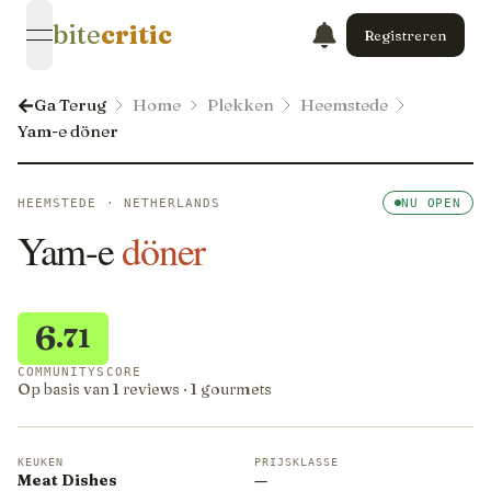
bite
critic
Registreren
open navigation menu
Ga Terug
Home
Plekken
Heemstede
Yam-e döner
HEEMSTEDE · NETHERLANDS
NU OPEN
Yam-e
döner
6
.71
COMMUNITYSCORE
Op basis van 1 reviews · 1 gourmets
KEUKEN
PRIJSKLASSE
Meat Dishes
—