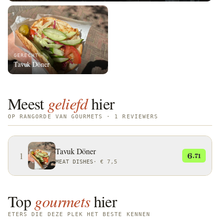
GERECHT
Tavuk Döner
Meest
geliefd
hier
OP RANGORDE VAN GOURMETS · 1 REVIEWERS
Tavuk Döner
1
6
.71
MEAT DISHES
·
€ 7,5
Top
gourmets
hier
ETERS DIE DEZE PLEK HET BESTE KENNEN