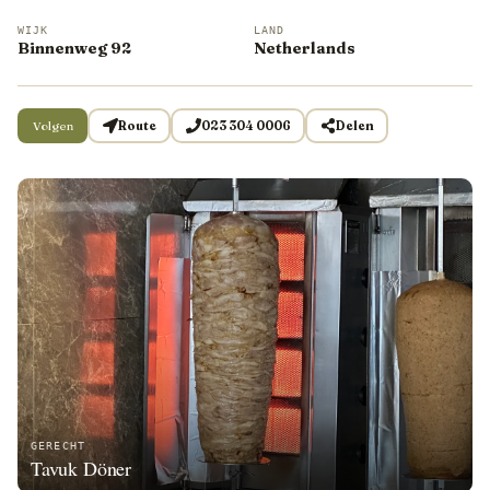
WIJK
LAND
Binnenweg 92
Netherlands
Volgen
Route
023 304 0006
Delen
GERECHT
Tavuk Döner