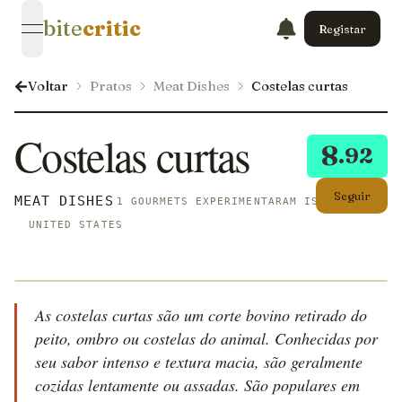
bite
critic
Registar
open navigation menu
Voltar
Pratos
Meat Dishes
Costelas curtas
Costelas curtas
8
.92
Seguir
MEAT DISHES
1 GOURMETS EXPERIMENTARAM ISTO
UNITED STATES
As costelas curtas são um corte bovino retirado do
peito, ombro ou costelas do animal. Conhecidas por
seu sabor intenso e textura macia, são geralmente
cozidas lentamente ou assadas. São populares em