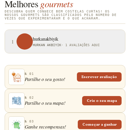
Melhores
gourmets
DESCUBRA QUEM CONHECE BEM COSTELAS CURTAS! OS
NOSSOS GOURMETS SÃO CLASSIFICADOS PELO NÚMERO DE
VEZES QUE EXPERIMENTARAM E O QUE ACHARAM.
hurkanakbiyik
1
HURKAN AKBIYIK
·
1 AVALIAÇÕES AQUI
№ 01
Escrever avaliação
Partilhe o seu gosto!
№ 02
Crie o seu mapa
Partilhe o seu mapa!
№ 03
Começar a ganhar
Ganhe recompensas!