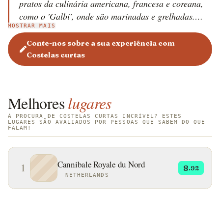
pratos da culinária americana, francesa e coreana,
como o 'Galbi', onde são marinadas e grelhadas.
MOSTRAR MAIS
Ingredientes como alho, cebola, molho de soja, vinho
e ervas são frequentemente utilizados no preparo.
Conte-nos sobre a sua experiência com
Costelas curtas
Melhores
lugares
À PROCURA DE COSTELAS CURTAS INCRÍVEL? ESTES
LUGARES SÃO AVALIADOS POR PESSOAS QUE SABEM DO QUE
FALAM!
Cannibale Royale du Nord
1
8
.92
NETHERLANDS