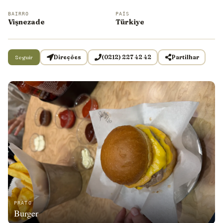
BAIRRO
PAÍS
Vişnezade
Türkiye
Seguir
Direções
(0212) 227 42 42
Partilhar
PRATO
Burger