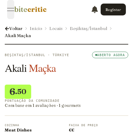
bite
critic
Registar
open navigation menu
Voltar
Início
Locais
Beşiktaş/İstanbul
Akali Maçka
BEŞIKTAŞ/İSTANBUL · TÜRKIYE
ABERTO AGORA
Akali
Maçka
6
.50
PONTUAÇÃO DA COMUNIDADE
Com base em 1 avaliações · 1 gourmets
COZINHA
FAIXA DE PREÇO
Meat Dishes
€€