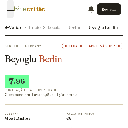
bite
critic
Registar
open navigation menu
Voltar
Início
Locais
Berlin
Beyoglu Berlin
BERLIN · GERMANY
FECHADO · ABRE SÁB 09:00
Beyoglu
Berlin
7
.96
PONTUAÇÃO DA COMUNIDADE
Com base em 1 avaliações · 1 gourmets
COZINHA
FAIXA DE PREÇO
Meat Dishes
€€