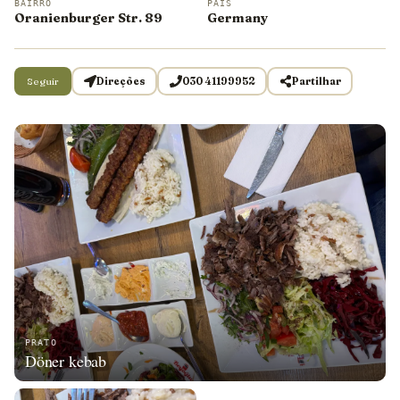
BAIRRO
PAÍS
Oranienburger Str. 89
Germany
Seguir
Direções
030 41199952
Partilhar
PRATO
Döner kebab