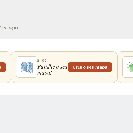
ÕES AQUI
№ 02
Partilhe o seu
o
Crie o seu mapa
mapa!