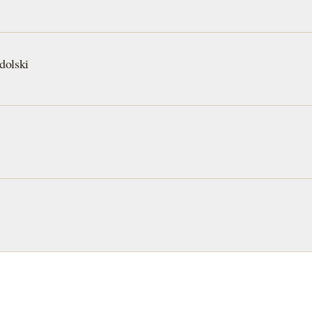
ingredie
com muit
também e
dolski
regionai
Áustria,