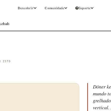
Descobrir
Comunidade
Suporte
kebab
M ISTO
Döner ke
mundo to
grelhado
vertical