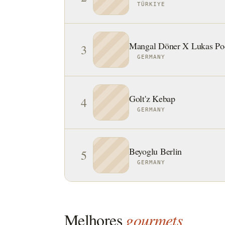
TÜRKIYE
Mangal Döner X Lukas Po
3
GERMANY
Golt'z Kebap
4
GERMANY
Beyoglu Berlin
5
GERMANY
Melhores
gourmets