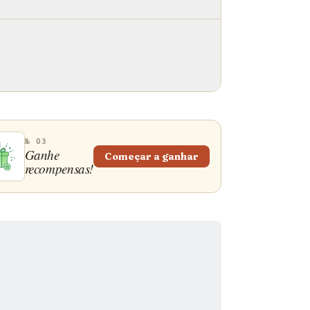
№ 03
Ganhe
Começar a ganhar
recompensas!