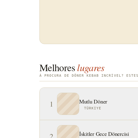
Melhores
lugares
À PROCURA DE DÖNER KEBAB INCRÍVEL? ESTE
Mutlu Döner
1
TÜRKIYE
İskitler Gece Dönercisi
2