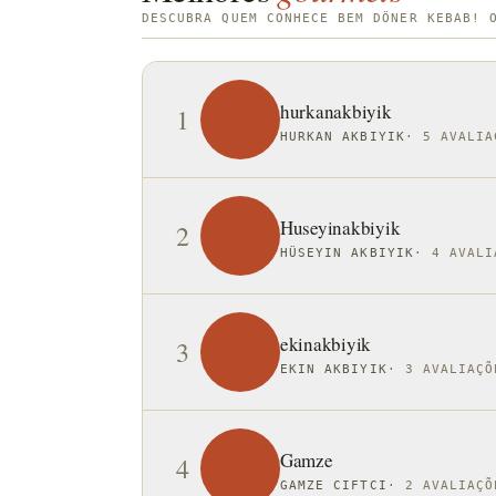
DESCUBRA QUEM CONHECE BEM DÖNER KEBAB! 
hurkanakbiyik
1
HURKAN AKBIYIK
·
5 AVALIA
Huseyinakbiyik
2
HÜSEYIN AKBIYIK
·
4 AVALI
ekinakbiyik
3
EKIN AKBIYIK
·
3 AVALIAÇÕ
Gamze
4
GAMZE CIFTCI
·
2 AVALIAÇÕ