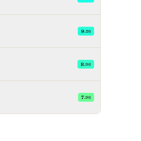
ntes eram servidos em um prato. Junto
as variações turcas do döner kebab,
xistem inúmeras outras variações
s em países como Armênia, Vietnã,
9
.26
 Alemanha, França e Reino Unido.
8
.96
7
.96