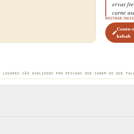
ervas fr
carne us
MOSTRAR MAI
cordeiro
preparad
Conte-n
kebab
carne bo
bovina. 
espeto n
menciona
século X
S LUGARES SÃO AVALIADOS POR PESSOAS QUE SABEM DO QUE FAL
kebab, qu
início d
Kadir Nu
pedaços 
e servi-
cebola, 
molho, a