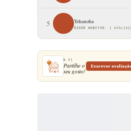
Yehanoha
5
ÖZGÜR AKBIYIK
·
1 AVALIAÇ
№ 01
Partilhe o
Escrever avaliaçã
seu gosto!