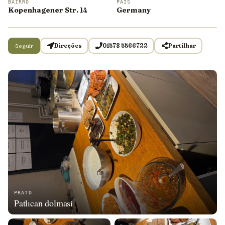
BAIRRO
PAÍS
Kopenhagener Str. 14
Germany
Seguir
Direções
01578 5566722
Partilhar
PRATO
Patlıcan dolmasi