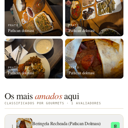
PRATO
PRATO
Patlıcan dolmasi
Patlıcan dolmasi
PRATO
PRATO
Patlıcan dolmasi
Patlıcan dolmasi
Os mais
amados
aqui
CLASSIFICADOS POR GOURMETS · 1 AVALIADORES
Beringela Recheada (Patlıcan Dolması)
1
8