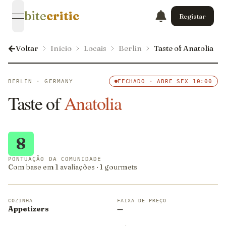
bite
critic
Registar
open navigation menu
Voltar
Início
Locais
Berlin
Taste of Anatolia
BERLIN · GERMANY
FECHADO · ABRE SEX 10:00
Taste of
Anatolia
8
PONTUAÇÃO DA COMUNIDADE
Com base em 1 avaliações · 1 gourmets
COZINHA
FAIXA DE PREÇO
Appetizers
—