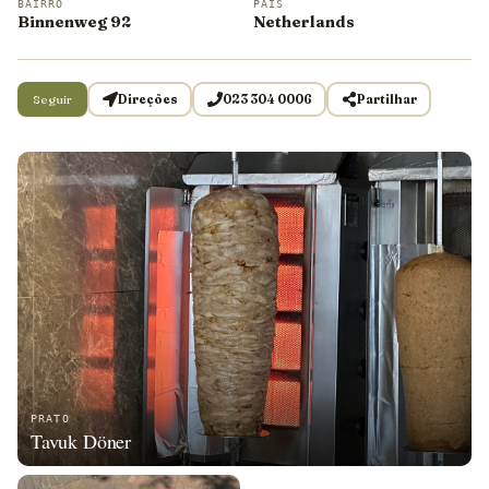
BAIRRO
PAÍS
Binnenweg 92
Netherlands
Seguir
Direções
023 304 0006
Partilhar
PRATO
Tavuk Döner