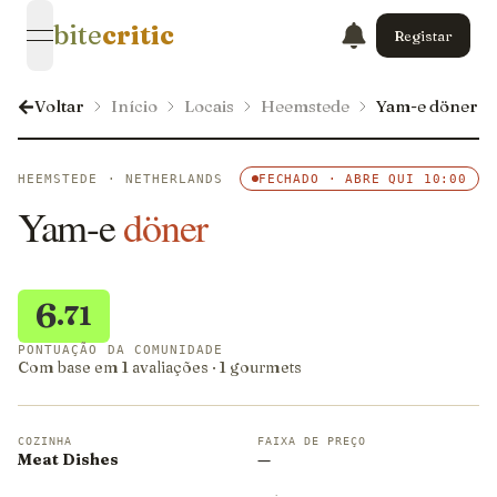
bite
critic
Registar
open navigation menu
Voltar
Início
Locais
Heemstede
Yam-e döner
HEEMSTEDE · NETHERLANDS
FECHADO · ABRE QUI 10:00
Yam-e
döner
6
.71
PONTUAÇÃO DA COMUNIDADE
Com base em 1 avaliações · 1 gourmets
COZINHA
FAIXA DE PREÇO
Meat Dishes
—