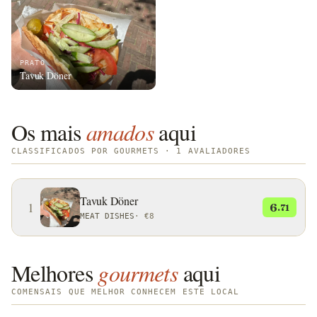
PRATO
Tavuk Döner
Os mais
amados
aqui
CLASSIFICADOS POR GOURMETS · 1 AVALIADORES
Tavuk Döner
1
6
.71
MEAT DISHES
·
€8
Melhores
gourmets
aqui
COMENSAIS QUE MELHOR CONHECEM ESTE LOCAL