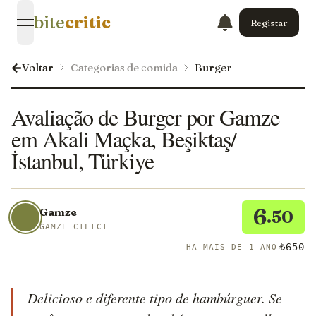
bite
critic
Registar
open navigation menu
Voltar
Categorias de comida
Burger
Avaliação de Burger por Gamze
em Akali Maçka, Beşiktaş/
İstanbul, Türkiye
6
Gamze
.50
GAMZE CIFTCI
₺650
HÁ MAIS DE 1 ANO
Delicioso e diferente tipo de hambúrguer. Se 