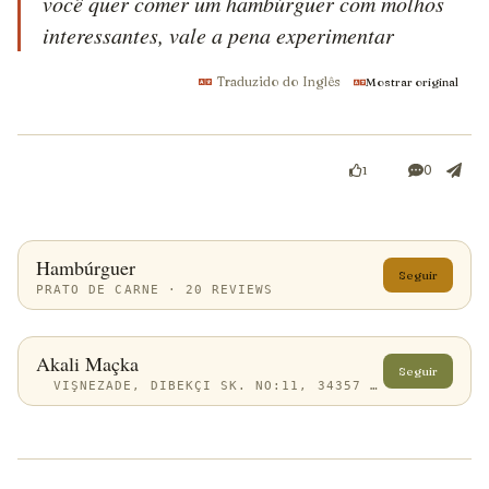
você quer comer um hambúrguer com molhos 
interessantes, vale a pena experimentar
Traduzido do Inglês
Mostrar original
0
1
Hambúrguer
Seguir
PRATO DE CARNE · 20 REVIEWS
Akali Maçka
Seguir
VIŞNEZADE, DIBEKÇI SK. NO:11, 34357 BEŞIKTAŞ/İSTANBUL, TÜRKIYE