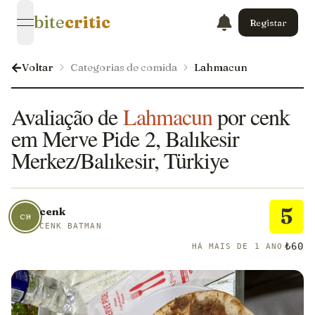
bite
critic
Registar
open navigation menu
Voltar
Categorias de comida
Lahmacun
Avaliação de
Lahmacun
por cenk
em Merve Pide 2, Balıkesir
Merkez/Balıkesir, Türkiye
5
cenk
CB
CENK BATMAN
₺60
HÁ MAIS DE 1 ANO