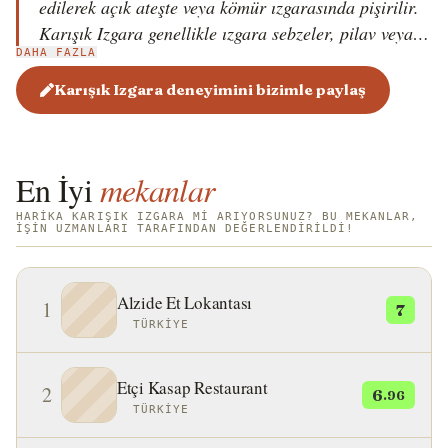
edilerek açık ateşte veya kömür ızgarasında pişirilir.
Karışık Izgara genellikle ızgara sebzeler, pilav veya
DAHA FAZLA
bulgur ile servis edilir. Ayrıca cacık (salatalıklı
yoğurt) ve ezme (baharatlı domates salatası) gibi
Karışık Izgara deneyimini bizimle paylaş
geleneksel mezelerle birlikte sunulur. Karışık Izgara,
özellikle restoranlarda ve aile toplantılarında sıkça
tercih edilen bir yemektir.
En İyi
mekanlar
HARIKA KARIŞIK IZGARA MI ARIYORSUNUZ? BU MEKANLAR,
IŞIN UZMANLARI TARAFINDAN DEĞERLENDIRILDI!
Alzide Et Lokantası
1
7
TÜRKIYE
Etçi Kasap Restaurant
2
6
.96
TÜRKIYE