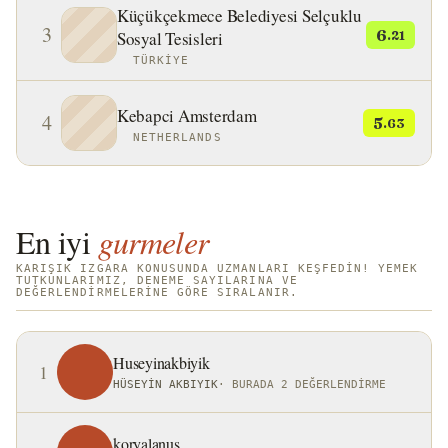
Küçükçekmece Belediyesi Selçuklu
3
6
Sosyal Tesisleri
.21
TÜRKIYE
Kebapci Amsterdam
4
5
.63
NETHERLANDS
En iyi
gurmeler
KARIŞIK IZGARA KONUSUNDA UZMANLARI KEŞFEDIN! YEMEK
TUTKUNLARIMIZ, DENEME SAYILARINA VE
DEĞERLENDIRMELERINE GÖRE SIRALANIR.
Huseyinakbiyik
1
HÜSEYIN AKBIYIK
·
BURADA 2 DEĞERLENDIRME
koryalanus