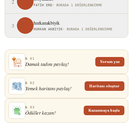
2
FATIH ERD
·
BURADA 1 DEĞERLENDIRME
hurkanakbiyik
3
HURKAN AKBIYIK
·
BURADA 1 DEĞERLENDIRME
№ 01
Yorum yaz
Damak tadını paylaş!
№ 02
Haritanı oluştur
Yemek haritanı paylaş!
№ 03
Kazanmaya başla
Ödüller kazan!