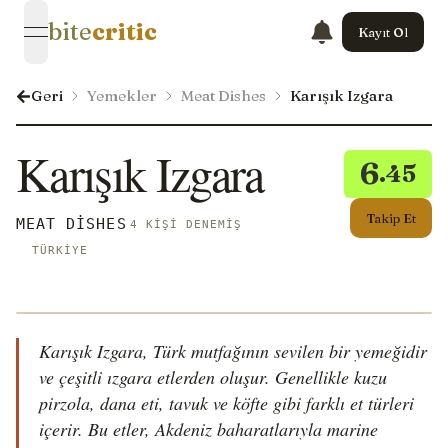
bite
critic
Kayıt Ol
open navigation menu
Geri
Yemekler
Meat Dishes
Karışık Izgara
Karışık Izgara
6
.45
Takip Et
MEAT DISHES
4 KIŞI DENEMIŞ
TÜRKIYE
Karışık Izgara, Türk mutfağının sevilen bir yemeğidir
ve çeşitli ızgara etlerden oluşur. Genellikle kuzu
pirzola, dana eti, tavuk ve köfte gibi farklı et türleri
içerir. Bu etler, Akdeniz baharatlarıyla marine