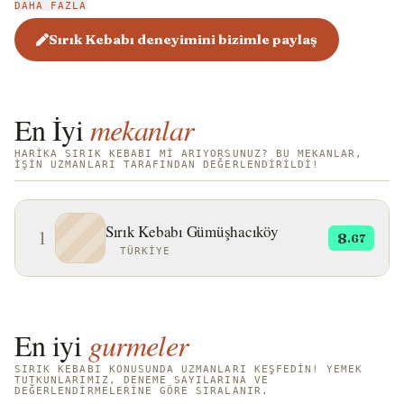
DAHA FAZLA
Sırık Kebabı deneyimini bizimle paylaş
En İyi
mekanlar
HARIKA SIRIK KEBABI MI ARIYORSUNUZ? BU MEKANLAR,
IŞIN UZMANLARI TARAFINDAN DEĞERLENDIRILDI!
Sırık Kebabı Gümüşhacıköy
1
8
.67
TÜRKIYE
En iyi
gurmeler
SIRIK KEBABI KONUSUNDA UZMANLARI KEŞFEDIN! YEMEK
TUTKUNLARIMIZ, DENEME SAYILARINA VE
DEĞERLENDIRMELERINE GÖRE SIRALANIR.