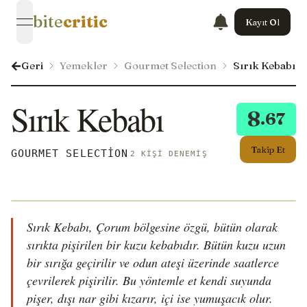
bite
critic
Kayıt Ol
open navigation menu
Geri
Yemekler
Gourmet Selection
Sırık Kebabı
Sırık Kebabı
8
.67
Takip Et
GOURMET SELECTION
2 KIŞI DENEMIŞ
Sırık Kebabı, Çorum bölgesine özgü, bütün olarak
sırıkta pişirilen bir kuzu kebabıdır. Bütün kuzu uzun
bir sırığa geçirilir ve odun ateşi üzerinde saatlerce
çevrilerek pişirilir. Bu yöntemle et kendi suyunda
pişer, dışı nar gibi kızarır, içi ise yumuşacık olur.