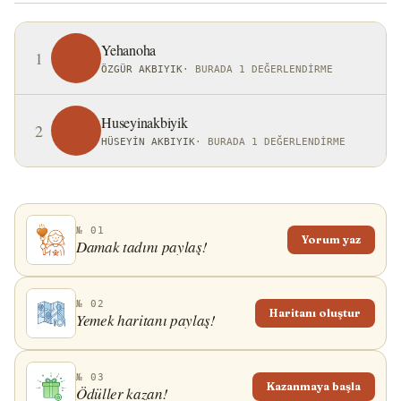
Yehanoha
1
ÖZGÜR AKBIYIK
·
BURADA 1 DEĞERLENDIRME
Huseyinakbiyik
2
HÜSEYIN AKBIYIK
·
BURADA 1 DEĞERLENDIRME
№ 01
Yorum yaz
Damak tadını paylaş!
№ 02
Haritanı oluştur
Yemek haritanı paylaş!
№ 03
Kazanmaya başla
Ödüller kazan!