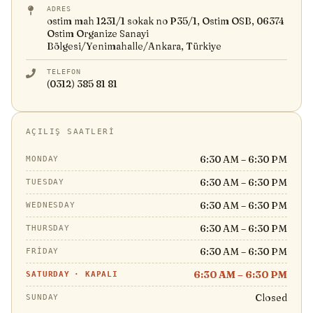
ADRES
ostim mah 1231/1 sokak no P35/1, Ostim OSB, 06374
Ostim Organize Sanayi
Bölgesi/Yenimahalle/Ankara, Türkiye
TELEFON
(0312) 385 81 81
AÇILIŞ SAATLERI
6:30 AM – 6:30 PM
MONDAY
6:30 AM – 6:30 PM
TUESDAY
6:30 AM – 6:30 PM
WEDNESDAY
6:30 AM – 6:30 PM
THURSDAY
6:30 AM – 6:30 PM
FRIDAY
6:30 AM – 6:30 PM
SATURDAY
·
KAPALI
Closed
SUNDAY