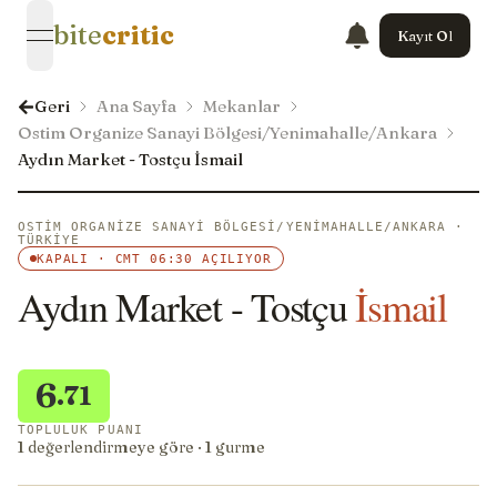
bite
critic
Kayıt Ol
open navigation menu
Geri
Ana Sayfa
Mekanlar
Ostim Organize Sanayi Bölgesi/Yenimahalle/Ankara
Aydın Market - Tostçu İsmail
OSTIM ORGANIZE SANAYI BÖLGESI/YENIMAHALLE/ANKARA ·
TÜRKIYE
KAPALI · CMT 06:30 AÇILIYOR
Aydın Market - Tostçu
İsmail
6
.71
TOPLULUK PUANI
1 değerlendirmeye göre · 1 gurme