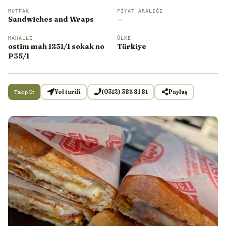
MUTFAK
FIYAT ARALIĞI
Sandwiches and Wraps
—
MAHALLE
ÜLKE
ostim mah 1231/1 sokak no
Türkiye
P35/1
Takip Et
Yol tarifi
(0312) 385 81 81
Paylaş