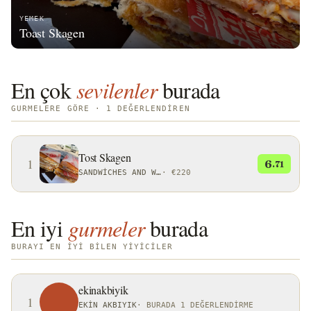
YEMEK
Toast Skagen
En çok
sevilenler
burada
GURMELERE GÖRE · 1 DEĞERLENDIREN
Tost Skagen
1
6
.71
SANDWICHES AND WRAPS
·
€220
En iyi
gurmeler
burada
BURAYI EN IYI BILEN YIYICILER
ekinakbiyik
1
EKIN AKBIYIK
·
BURADA 1 DEĞERLENDIRME