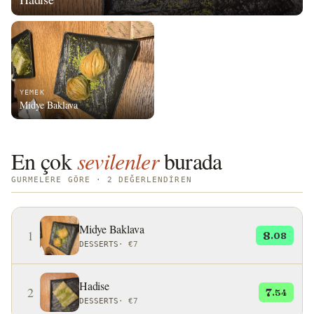
YEMEK
Midye Baklava
En çok
sevilenler
burada
GURMELERE GÖRE · 2 DEĞERLENDIREN
Midye Baklava
1
8
.08
DESSERTS
·
€7
Hadise
2
7
.54
DESSERTS
·
€7