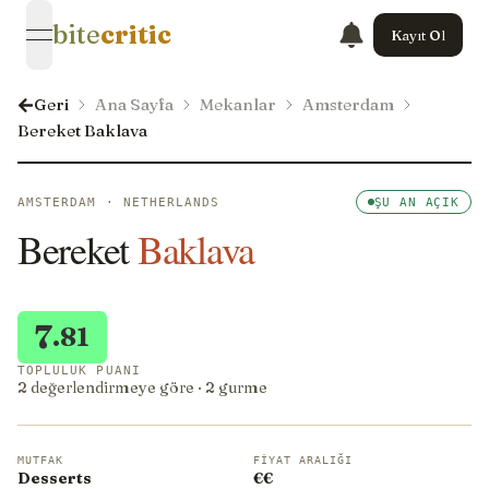
bite
critic
Kayıt Ol
open navigation menu
Geri
Ana Sayfa
Mekanlar
Amsterdam
Bereket Baklava
AMSTERDAM · NETHERLANDS
ŞU AN AÇIK
Bereket
Baklava
7
.81
TOPLULUK PUANI
2 değerlendirmeye göre · 2 gurme
MUTFAK
FIYAT ARALIĞI
Desserts
€€