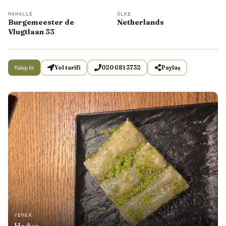
MAHALLE
ÜLKE
Burgemeester de
Netherlands
Vlugtlaan 33
Takip Et
Yol tarifi
020 681 3732
Paylaş
YEMEK
Hadise