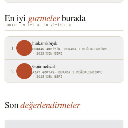
En iyi
gurmeler
burada
BURAYI EN IYI BILEN YIYICILER
hurkanakbiyik
1
HURKAN AKBIYIK
·
BURADA 1 DEĞERLENDIRME
·
2025'DEN BERI
Gourmetazat
2
AZAT GOKTAS
·
BURADA 1 DEĞERLENDIRME
·
2025'DEN BERI
Son
değerlendirmeler