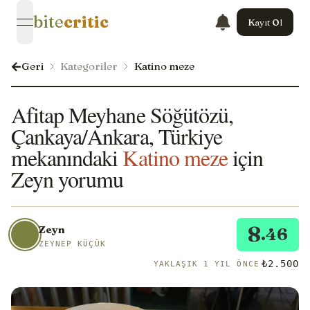
bite
critic
Kayıt Ol
open navigation menu
Geri
Kategoriler
Katino meze
Afitap Meyhane Söğütözü,
Çankaya/Ankara, Türkiye
mekanındaki
Katino meze
için
Zeyn yorumu
8
Zeyn
.46
ZEYNEP KÜÇÜK
₺2.500
YAKLAŞIK 1 YIL ÖNCE