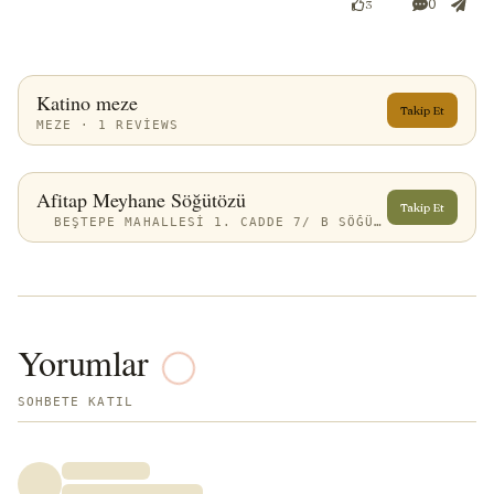
0
3
Katino meze
Takip Et
MEZE · 1 REVIEWS
Afitap Meyhane Söğütözü
Takip Et
BEŞTEPE MAHALLESI 1. CADDE 7/ B SÖĞÜTÖZÜ YENIMAHALLE, BEŞTEPE, 06560 ÇANKAYA/ANKARA, TÜRKIYE
Yorumlar
SOHBETE KATIL